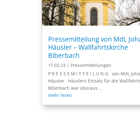
Pressemitteilung von MdL Jo
Häusler – Wallfahrtskirche
Biberbach
17.02.23
|
Pressemitteilungen
P R E S S E M I T T E I L U N G von MdL Joh
Häusler Häuslers Einsatz für die Wallfahrt
Biberbach war überaus...
mehr lesen