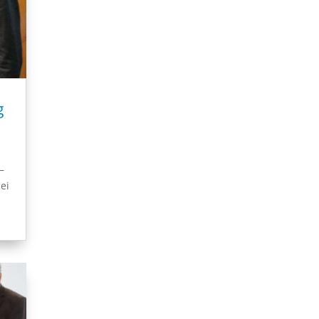
g
–
ei