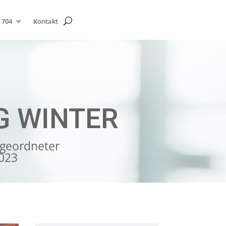
 704
Kontakt
G WINTER
geordneter
2023