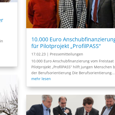
er
10.000 Euro Anschubfinanzierun
in
für Pilotprojekt „ProfilPASS“
17.02.23
|
Pressemitteilungen
10.000 Euro Anschubfinanzierung vom Freistaat 
Pilotprojekt „ProfilPASS“ hilft jungen Menschen b
der Berufsorientierung Die Berufsorientierung...
mehr lesen