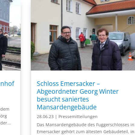
hnhof
Schloss Emersacker –
Abgeordneter Georg Winter
besucht saniertes
Mansardengebäude
i dem
Jörg
28.06.23
|
Pressemitteilungen
der...
Das Mansardengebäude des Fuggerschlosses in
Emersacker gehört zum ältesten Gebäudeteil, in