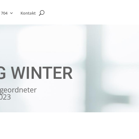
 704
Kontakt
G WINTER
geordneter
2023