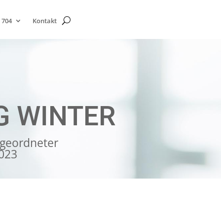
 704
Kontakt
G WINTER
geordneter
2023