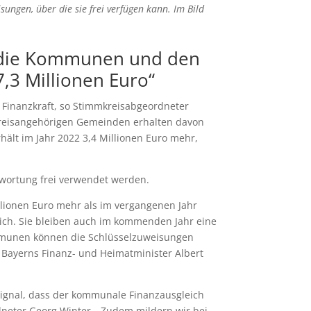
ngen, über die sie frei verfügen kann. Im Bild
r die Kommunen und den
,3 Millionen Euro“
Finanzkraft, so Stimmkreisabgeordneter
e kreisangehörigen Gemeinden erhalten davon
hält im Jahr 2022 3,4 Millionen Euro mehr,
wortung frei verwendet werden.
llionen Euro mehr als im vergangenen Jahr
eich. Sie bleiben auch im kommenden Jahr eine
ommunen können die Schlüsselzuweisungen
 Bayerns Finanz- und Heimatminister Albert
 Signal, dass der kommunale Finanzausgleich
rdneter Georg Winter. „Zudem mildern wir bei