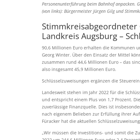
Personenunterführung beim Bahnhof anpacken. Gut 
(von links): Bürgermeister Jürgen Gilg und Stim
Stimmkreisabgeordneter 
Landkreis Augsburg – Sch
90,6 Millionen Euro erhalten die Kommunen u
Georg Winter. Über den Einsatz der Mittel kö
zusammen rund 44,6 Millionen Euro – das sind 
also insgesamt 45,9 Millionen Euro.
Schlüsselzuweisungen ergänzen die Steuerei
Landesweit stehen im Jahr 2022 für die Schlü
und entspricht einem Plus von 1,7 Prozent. D
zuverlässige Finanzquelle. Dies ist insbeso
nach eigenem Belieben zur Erfüllung ihrer Au
Füracker hat die aktuellen Schlüsselzuweis
„Wir müssen die Investitions- und somit die Z
2022 um 244,6 Millionen Euro oder 2,4 Prozent