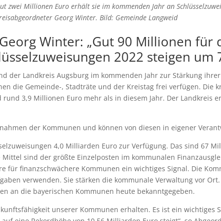
zwei Millionen Euro erhält sie im kommenden Jahr an Schlüsselzuweisu
mkreisabgeordneter Georg Winter. Bild: Gemeinde Langweid
Georg Winter: „Gut 90 Millionen fü
lüsselzuweisungen 2022 steigen um 7
nd der Landkreis Augsburg im kommenden Jahr zur Stärkung ihrer 
nnen die Gemeinde-, Stadträte und der Kreistag frei verfügen. Di
rund 3,9 Millionen Euro mehr als in diesem Jahr. Der Landkreis er
nnahmen der Kommunen und können von diesen in eigener Verant
sselzuweisungen 4,0 Milliarden Euro zur Verfügung. Das sind 67 Mi
ie Mittel sind der größte Einzelposten im kommunalen Finanzausgl
ndere für finanzschwächere Kommunen ein wichtiges Signal. Die K
fgaben verwenden. Sie stärken die kommunale Verwaltung vor Ort.
ungen an die bayerischen Kommunen heute bekanntgegeben.
ukunftsfähigkeit unserer Kommunen erhalten. Es ist ein wichtiges
 auf eine Rekordhöhe von 10,56 Milliarden Euro steigt“, so Abgeo