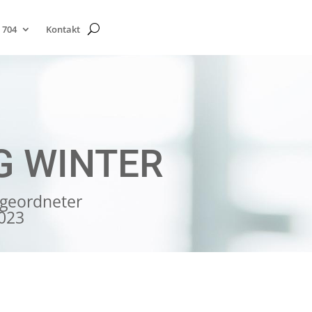
 704
Kontakt
G WINTER
geordneter
2023