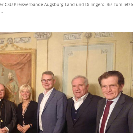
r CSU Kreisverbände Augsburg‐Land und Dillingen: Bis zum letzt
..