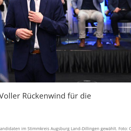
Voller Rückenwind für die
andidaten im Stimmkreis Augsburg Land‐Dillingen gewählt. Foto: 