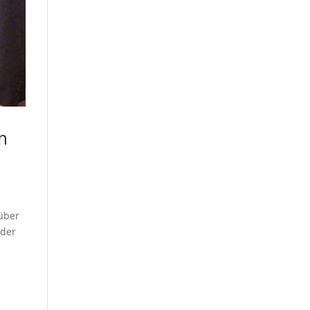
m
über
 der