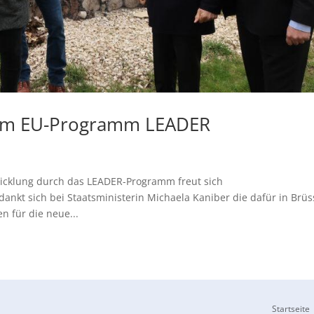
dem EU-Programm LEADER
wicklung durch das LEADER-Programm freut sich
nkt sich bei Staatsministerin Michaela Kaniber die dafür in Brüs
n für die neue...
Startseite