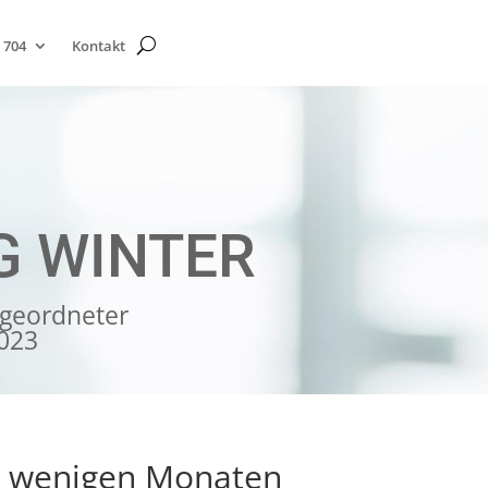
 704
Kontakt
G WINTER
geordneter
2023
in wenigen Monaten