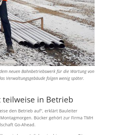
or dem neuen Bahnbetriebswerk für die Wartung von
 das Verwaltungsgebäude folgen wenig später.
eilweise in Betrieb
se den Betrieb auf“, erklärt Bauleiter
m Montagmorgen. Bücker gehört zur Firma TMH
lschaft Go-Ahead.