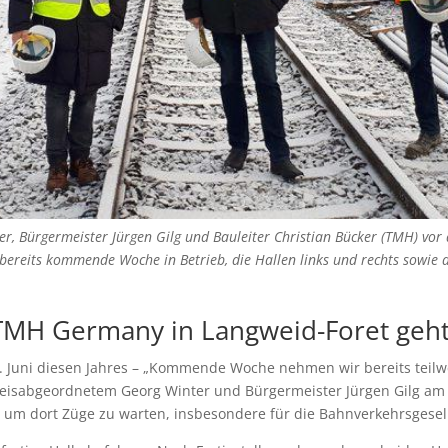
nter, Bürgermeister Jürgen Gilg und Bauleiter Christian Bücker (TMH) v
t bereits kommende Woche in Betrieb, die Hallen links und rechts sowie
MH Germany in Langweid-Foret geht t
 Juni diesen Jahres – „Kommende Woche nehmen wir bereits teilwei
reisabgeordnetem Georg Winter und Bürgermeister Jürgen Gilg a
, um dort Züge zu warten, insbesondere für die Bahnverkehrsgesel