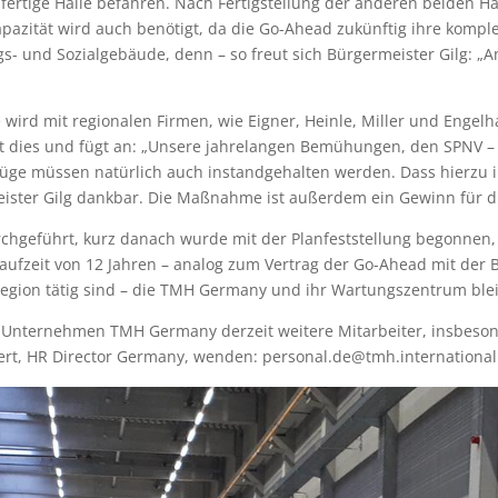
ertige Halle befahren. Nach Fertigstellung der anderen beiden Hal
apazität wird auch benötigt, da die Go-Ahead zukünftig ihre komple
gs- und Sozialgebäude, denn – so freut sich Bürgermeister Gilg: „
 wird mit regionalen Firmen, wie Eigner, Heinle, Miller und Enge
t dies und fügt an: „Unsere jahrelangen Bemühungen, den SPNV –
 Züge müssen natürlich auch instandgehalten werden. Dass hierzu 
eister Gilg dankbar. Die Maßnahme ist außerdem ein Gewinn für die
chgeführt, kurz danach wurde mit der Planfeststellung begonnen,
Laufzeit von 12 Jahren – analog zum Vertrag der Go-Ahead mit de
gion tätig sind – die TMH Germany und ihr Wartungszentrum ble
 Unternehmen TMH Germany derzeit weitere Mitarbeiter, insbeson
dert, HR Director Germany, wenden: personal.de@tmh.international 