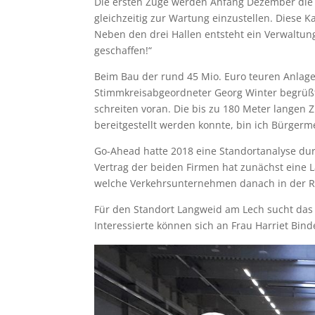
Die ersten Züge werden Anfang Dezember die f
gleichzeitig zur Wartung einzustellen. Diese K
Neben den drei Hallen entsteht ein Verwaltun
geschaffen!“
Beim Bau der rund 45 Mio. Euro teuren Anlage
Stimmkreisabgeordneter Georg Winter begrüß
schreiten voran. Die bis zu 180 Meter langen
bereitgestellt werden konnte, bin ich Bürgerm
Go-Ahead hatte 2018 eine Standortanalyse dur
Vertrag der beiden Firmen hat zunächst eine 
welche Verkehrsunternehmen danach in der Re
Für den Standort Langweid am Lech sucht das
Interessierte können sich an Frau Harriet Bin