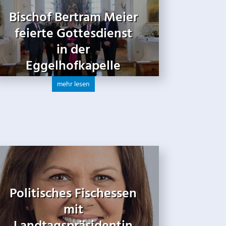
Bischof Bertram Meier
feierte Gottesdienst
in der
Eggelhofkapelle
mehr lesen
Politisches Fischessen
mit