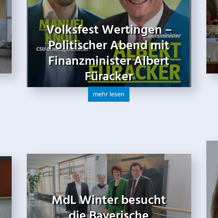
Volksfest Wertingen –
Politischer Abend mit
Finanzminister Albert
Füracker
mehr lesen
MdL Winter besucht
die Bayerische