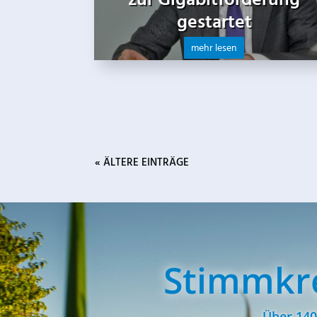
zur Gigabitförderung
gestartet
mehr lesen
« ÄLTERE EINTRÄGE
Stimmkre
Über 140