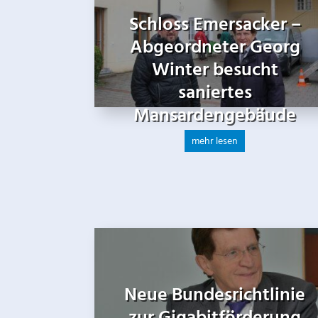
Schloss Emersacker –
Abgeordneter Georg
Winter besucht
saniertes
Mansardengebäude
mehr lesen
Neue Bundesrichtlinie